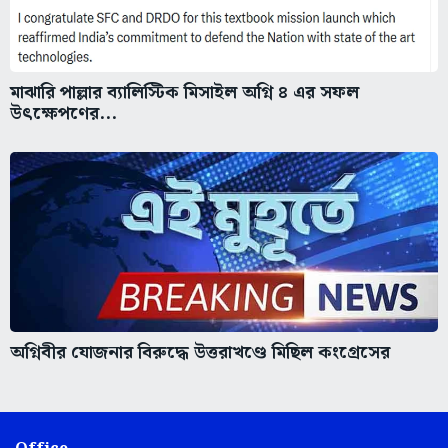
মাঝারি পাল্লার ব্যালিস্টিক মিসাইল অগ্নি ৪ এর সফল
উৎক্ষেপণের...
অগ্নিবীর যোজনার বিরুদ্ধে উত্তরাখণ্ডে মিছিল কংগ্রেসের