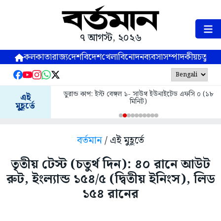
৭ আগস্ট, ২০২৬
কলকাতা
রাজ্য
দেশ
বিদেশ
খেলা
বিনোদন
ব্যবসা
সম্পাদকীয়
চতুষ্পর্ণ
ডুরান্ড কাপ: ইস্ট বেঙ্গল ১- সাউথ ইউনাইটেড এফসি ০ (১৮
এই
মিনিট)
মুহূর্তে
বর্তমান
/ এই মুহূর্তে
তৃতীয় টেস্ট (চতুর্থ দিন): ৪০ রানে আউট
রুট, ইংল্যান্ড ১৫৪/৫ (দ্বিতীয় ইনিংস), লিড
১৫৪ রানের