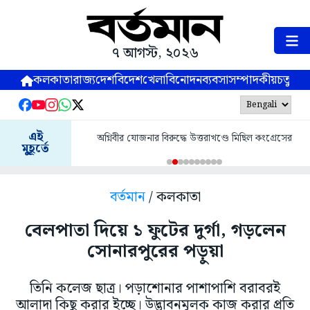
৭ আগস্ট, ২০২৬
কলকাতা
রাজ্য
দেশ
বিদেশ
খেলা
বিনোদন
ব্যবসা
সম্পাদকীয়
চতুষ্পর্ণ
এই
অগ্নিবীর যোজনার বিরুদ্ধে উত্তরাখণ্ডে মিছিল কংগ্রেসের
মুহূর্তে
বর্তমান
/ কলকাতা
বেলপাতা দিয়ে ১ ফুটের দুর্গা, গড়লেন
সোনারপুরের পড়ুয়া
তিনি কলেজ ছাত্র। পড়াশোনার পাশাপাশি বরাবরই
আলাদা কিছু করার ইচ্ছে। উদ্ভাবনমূলক কাজ করার প্রতি