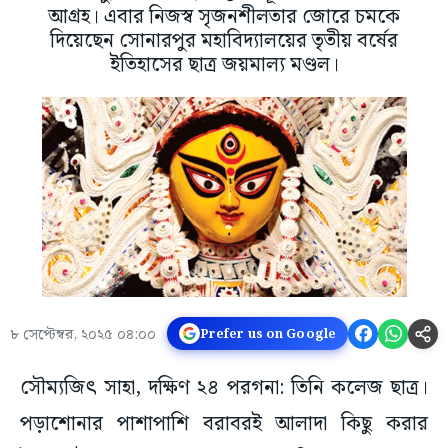
আগ্রহ। এবার নিজস্ব সৃজনশীলতার জোরে চমকে
দিয়েছেন সোনারপুর মহাবিদ্যালয়ের তৃতীয় বর্ষের
ইতিহাসের ছাত্র জয়মাল্য মণ্ডল।
৮ সেপ্টেম্বর, ২০২৫ ০৪:০০
Prefer us on Google
সৌম্যজিৎ সাহা, দক্ষিণ ২৪ পরগনা: তিনি কলেজ ছাত্র।
পড়াশোনার পাশাপাশি বরাবরই আলাদা কিছু করার