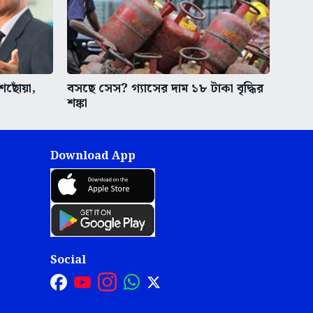
শছোঁয়া,
বসছে সেস? গ্যাসের দাম ১৮ টাকা বৃদ্ধির
শঙ্কা
Download App
Social