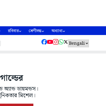
রবিবার
শ্রেণীবদ্ধ
অন্যান্য
োল্ডের
অ্যান্ড ডায়মন্ডস।
আধুনিকতার মিশেল।