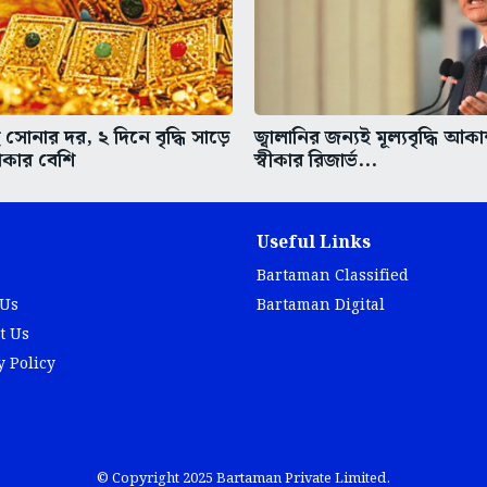
োনার দর, ২ দিনে বৃদ্ধি সাড়ে
জ্বালানির জন্যই মূল্যবৃদ্ধি আকা
াকার বেশি
স্বীকার রিজার্ভ...
Useful Links
Bartaman Classified
 Us
Bartaman Digital
t Us
y Policy
© Copyright 2025 Bartaman Private Limited.