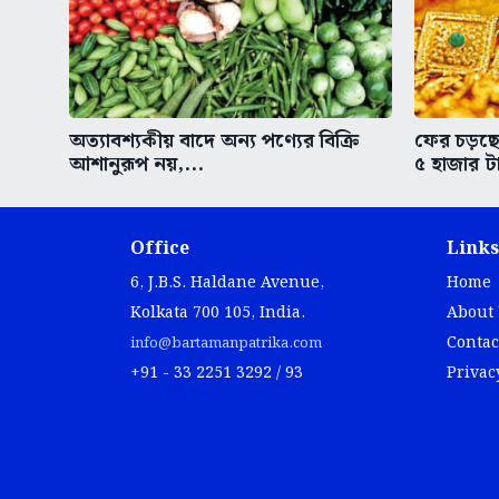
অত্যাবশ্যকীয় বাদে অন্য পণ্যের বিক্রি
ফের চড়ছে স
আশানুরূপ নয়,...
৫ হাজার ট
Office
Links
6, J.B.S. Haldane Avenue,
Home
Kolkata 700 105, India.
About
Contac
info@bartamanpatrika.com
+91 - 33 2251 3292 / 93
Privac