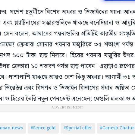
কাতা: গণেশ চতুর্থীতে বিশেষ অফার ও ডিজাইনের গয়না আনল 
ে এবং প্ল্যাটিনামের সম্ভারগুলিতে থাকছে বনেদিয়ানা ও আধু
 সেন বলেন, আমাদের গয়নাগুলির প্রতিটিই ভারতীয় সংস্কৃত
লক্ষ্যে ক্রেতারা সোনার গয়নার মজুরিতে ৩৫ শতাংশ পর্যন্ত ছ
রে নগদ ১০০ টাকা ছাড় মিলবে। হিরের গয়নার মজুরির উপর 
উপর ক্রেতারা ১০ শতাংশ পর্যন্ত ছাড় পাবেন। এছাড়াও রূপে
িলবে। পাশাপাশি থাকছে আরও বেশ কিছু অফার। আগামী ৩১ আগস্
্থার ডিরেক্টর এবং বিপণন ও ডিজাইন বিভাগের প্রধান জয়িতা
সোনা ও হিরের তৈরি নতুন পেনডেন্ট এনেছেন, যেগুলি হালকা ও অ
ADVERTISEMENT
taman news
#Senco gold
#Special offer
#Ganesh Chatur