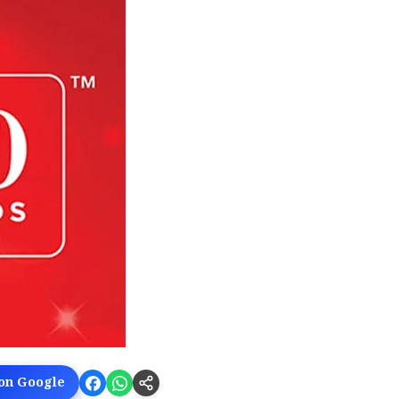
 on Google