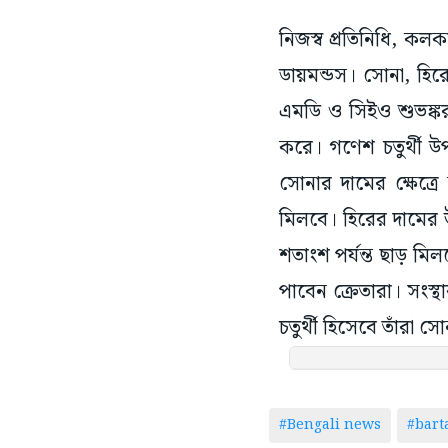
নিজস্ব প্রতিনিধি, কল
ডায়মন্ডস। সোনা, হির
এমডি ও সিইও শুভঙ্কর
করে। গণেশ চতুর্থী উপ
সোনার দামের ক্ষেত্
মিলবে। হিরের দামের 
শতাংশ পর্যন্ত ছাড় ম
পাবেন ক্রেতারা। সংস
চতুর্থী হিসেবে তাঁরা 
#Bengali news
#bar