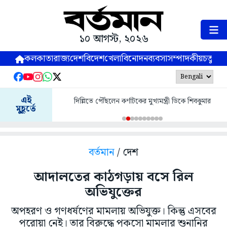
১০ আগস্ট, ২০২৬
কলকাতা
রাজ্য
দেশ
বিদেশ
খেলা
বিনোদন
ব্যবসা
সম্পাদকীয়
চতুষ্পর্ণ
এই
দিল্লিতে পৌঁছলেন কর্ণাটকের মুখ্যমন্ত্রী ডিকে শিবকুমার
মুহূর্তে
বর্তমান
/ দেশ
আদালতের কাঠগড়ায় বসে রিল
অভিযুক্তের
অপহরণ ও গণধর্ষণের মামলায় অভিযুক্ত। কিন্তু এসবের
পরোয়া নেই। তার বিরুদ্ধে পকসো মামলার শুনানির