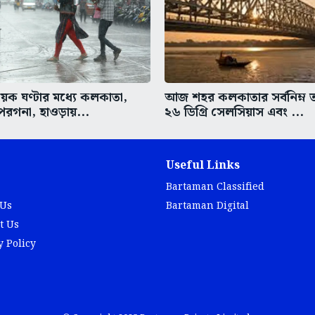
ক ঘণ্টার মধ্যে কলকাতা,
আজ শহর কলকাতার সর্বনিম্ন তা
 পরগনা, হাওড়ায়...
২৬ ডিগ্রি সেলসিয়াস এবং ...
Useful Links
Bartaman Classified
 Us
Bartaman Digital
t Us
y Policy