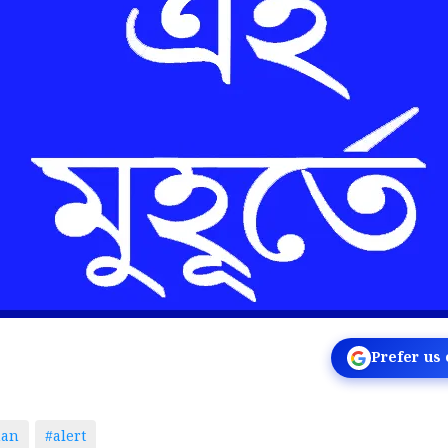
Prefer us
man
#alert