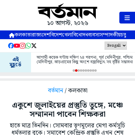
১০ আগস্ট, ২০২৬
কলকাতা
রাজ্য
দেশ
বিদেশ
খেলা
বিনোদন
ব্যবসা
সম্পাদকীয়
চতুষ্পর্ণ
আগামী কয়েক ঘণ্টায় দক্ষিণ ২৪ পরগনা, পূর্ব মেদিনীপুর, পশ্চিম
এই
মেদিনীপুর, ঝাড়গ্রামের কিছু অংশে বজ্রবিদ্যুৎ সহ বৃষ্টির সম্ভাবনা
মুহূর্তে
বর্তমান
/ কলকাতা
একুশে জুলাইয়ের প্রস্তুতি তুঙ্গে, মঞ্চে
সম্মাননা পাবেন শিক্ষকরা
হাতে মাত্র তিনদিন। সোমবার তৃণমূলের মেগা কর্মসূচি
ধর্মতলার বুকে। সমাবেশ কেন্দ্রিক প্রস্তুতি এখন শেষ