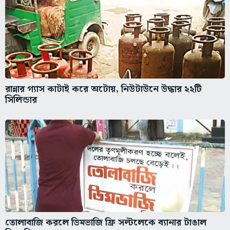
রান্নার গ্যাস কাটাই করে অটোয়, নিউটাউনে উদ্ধার ২২টি
সিলিন্ডার
তোলাবাজি করলে ডিমভাজি ফ্রি সল্টলেকে ব্যানার টাঙাল