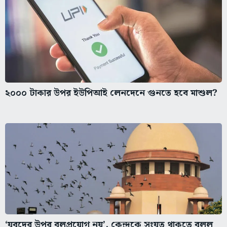
২০০০ টাকার উপর ইউপিআই লেনদেনে গুনতে হবে মাশুল?
‘যুবদের উপর বলপ্রয়োগ নয়’, কেন্দ্রকে সংযত থাকতে বলল