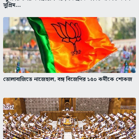
সুপ্রিম...
তোলাবাজিতে নাজেহাল, বঙ্গ বিজেপির ১৫০ কর্মীকে শোকজ