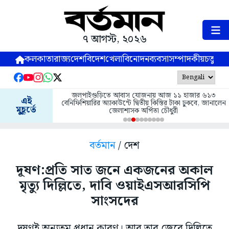
৭ আগস্ট, ২০২৬
কলকাতা
রাজ্য
দেশ
বিদেশ
খেলা
বিনোদন
ব্যবসা
সম্পাদকীয়
চতুষ্পর্ণ
জলপাইগুড়িতে আবাস যোজনায় আজ ১১ হাজার ৬১৩
এই
বেনিফিশিয়ারির অ্যাকাউন্টে দ্বিতীয় কিস্তির টাকা ঢুকবে, জানালেন
মুহূর্তে
জেলাশাসক অর্পিতা চৌধুরী
বর্তমান
/ দেশ
দূষণ:প্রতি সাত জনে একজনের অকাল
মৃত্যু দিল্লিতে, দাবি ওয়াইএসআরসিপি
সাংসদের
দূষণই অন্যতম প্রধান কারণ। আর তার জেরে দিল্লিতে