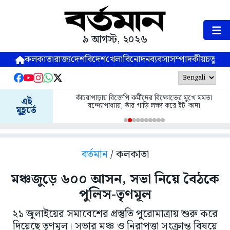
৯ আগস্ট, ২০২৬
কলকাতা
রাজ্য
দেশ
বিদেশ
খেলা
বিনোদন
ব্যবসা
সম্পাদকীয়
চতুষ্পর্ণ
কাঁচরাপাড়ায় বিজেপি কর্মীদের বিক্ষোভের মুখে মমতা
এই
বন্দ্যোপাধ্যায়, তাঁর গাড়ি লক্ষ্য করে ইট-কাদা
মুহূর্তে
বর্তমান
/ কলকাতা
মঞ্চজুড়ে ৬০০ আসন, সভা নিয়ে বৈঠকে
পুলিস-তৃণমূল
২১ জুলাইয়ের সমাবেশের প্রস্তুতি পুরোমাত্রায় শুরু করে
দিয়েছে তৃণমূল। সভার মঞ্চ ও নিরাপত্তা সংক্রান্ত বিষয়ে