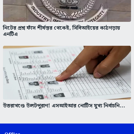
নিটের প্রশ্ন ফাঁস শীর্ষস্তর থেকেই, সিবিআইয়ের কাঠগড়ায়
এনটিএ
উত্তরাখণ্ডে উলটপুরাণ! এসআইআর নোটিস মুখ্য নির্বাচনি...