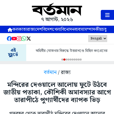
৭ আগস্ট, ২০২৬
কলকাতা
রাজ্য
দেশ
বিদেশ
খেলা
বিনোদন
ব্যবসা
সম্পাদকীয়
চতুষ্পর্ণ
এই
অগ্নিবীর যোজনার বিরুদ্ধে উত্তরাখণ্ডে মিছিল কংগ্রেসের
মুহূর্তে
বর্তমান
/ রাজ্য
মন্দিরের দেওয়ালে আলোয় ফুটে উঠবে
জাতীয় পতাকা, কৌশিকী অমাবস্যার আগে
তারাপীঠে পুণ্যার্থীদের ব্যাপক ভিড়
গতবছর থেকে তারাপীঠ মন্দিরের দেওয়ালে আলোর