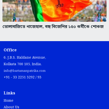
তোলাবাজিতে নাজেহাল, বঙ্গ বিজেপির ১৫০ কর্মীকে শোকজ
Office
6, J.B.S. Haldane Avenue,
Kolkata 700 105, India.
info@bartamanpatrika.com
+91 - 33 2251 3292 / 93
Links
Home
About Us