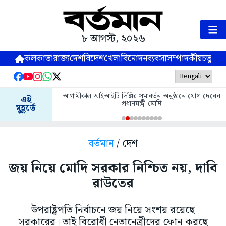
৮ আগস্ট, ২০২৬
কলকাতা
রাজ্য
দেশ
বিদেশ
খেলা
বিনোদন
ব্যবসা
সম্পাদকীয়
চতুষ্পর্ণ
আগামীকাল আইআইটি দিল্লির সমাবর্তন অনুষ্ঠানে যোগ দেবেন
এই
প্রধানমন্ত্রী মোদি
মুহূর্তে
বর্তমান
/ দেশ
জয় নিয়ে মোদি সরকার নিশ্চিত নয়, দাবি
রাউতের
উপরাষ্ট্রপতি নির্বাচনে জয় নিয়ে সংশয় রয়েছে
সরকারের। তাই বিরোধী নেতানেত্রীদের ফোন করছে