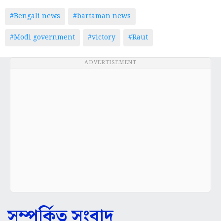
#Bengali news
#bartaman news
#Modi government
#victory
#Raut
ADVERTISEMENT
সম্পর্কিত সংবাদ