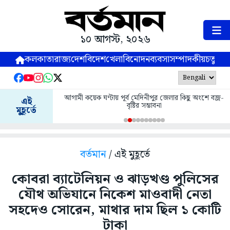
১০ আগস্ট, ২০২৬
কলকাতা
রাজ্য
দেশ
বিদেশ
খেলা
বিনোদন
ব্যবসা
সম্পাদকীয়
চতুষ্পর্ণ
আগামী কয়েক ঘণ্টায় পূর্ব মেদিনীপুর জেলার কিছু অংশে বজ্র-
এই
বৃষ্টির সম্ভাবনা
মুহূর্তে
বর্তমান
/ এই মুহূর্তে
কোবরা ব্যাটেলিয়ন ও ঝাড়খণ্ড পুলিসের
যৌথ অভিযানে নিকেশ মাওবাদী নেতা
সহদেও সোরেন, মাথার দাম ছিল ১ কোটি
টাকা