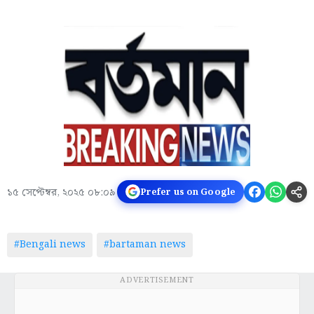
১৫ সেপ্টেম্বর, ২০২৫ ০৮:০৯
Prefer us on Google
#Bengali news
#bartaman news
ADVERTISEMENT