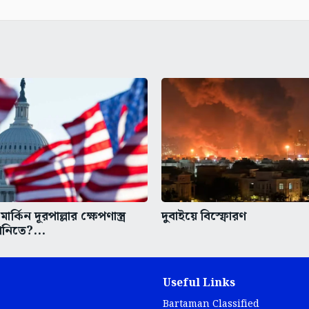
মার্কিন দূরপাল্লার ক্ষেপণাস্ত্র
দুবাইয়ে বিস্ফোরণ
ানিতে?...
Useful Links
Bartaman Classified