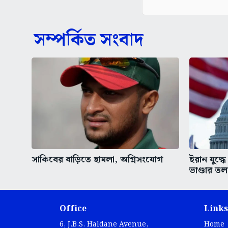
সম্পর্কিত সংবাদ
সাকিবের বাড়িতে হামলা, অগ্নিসংযোগ
ইরান যুদ্ধে 
ভাণ্ডার তল
Office
Links
6, J.B.S. Haldane Avenue,
Home