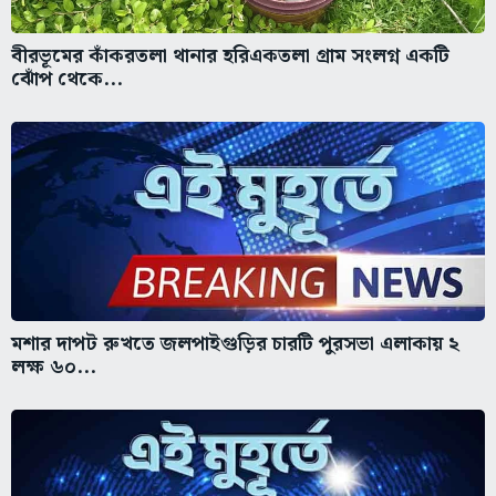
বীরভূমের কাঁকরতলা থানার হরিএকতলা গ্রাম সংলগ্ন একটি
ঝোঁপ থেকে...
মশার দাপট রুখতে জলপাইগুড়ির চারটি পুরসভা এলাকায় ২
লক্ষ ৬০...