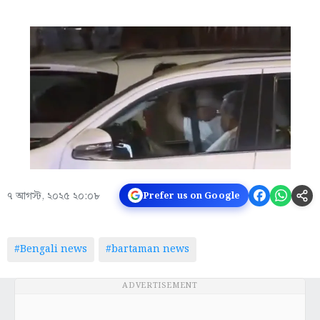
৭ আগস্ট, ২০২৫ ২০:০৮
Prefer us on Google
#Bengali news
#bartaman news
ADVERTISEMENT