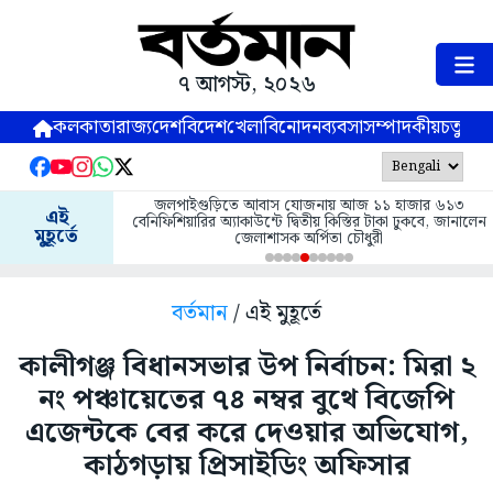
৭ আগস্ট, ২০২৬
কলকাতা
রাজ্য
দেশ
বিদেশ
খেলা
বিনোদন
ব্যবসা
সম্পাদকীয়
চতুষ্পর্ণ
জলপাইগুড়িতে আবাস যোজনায় আজ ১১ হাজার ৬১৩
এই
বেনিফিশিয়ারির অ্যাকাউন্টে দ্বিতীয় কিস্তির টাকা ঢুকবে, জানালেন
মুহূর্তে
জেলাশাসক অর্পিতা চৌধুরী
বর্তমান
/ এই মুহূর্তে
কালীগঞ্জ বিধানসভার উপ নির্বাচন: মিরা ২
নং পঞ্চায়েতের ৭৪ নম্বর বুথে বিজেপি
এজেন্টকে বের করে দেওয়ার অভিযোগ,
কাঠগড়ায় প্রিসাইডিং অফিসার