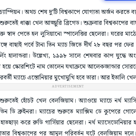
্যাম্পিয়ন। অথচ শেষ দু’টি বিশ্বকাপে যোগ্যতা অর্জন করতে ব
রুতেই ধাক্কা খেল আজ্জুরি ব্রিগেড। শুক্রবার বিশ্বকাপের বাছা
ক্ত স্বাদ পেতে হল লুসিয়ানো স্পালেত্তির ছেলেরা। ঘরের 
গে বাছাই পর্বে টানা তিন ম্যাচ জিতে দীর্ঘ ২৮ বছর পর ফে
ং হালান্ডরা। উল্লেখ্য, ১৯৯৮ সালে শেষবার কাপ যুদ্ধে 
র হয়ে স্কোরশিটে নাম তোলেন যথাক্রমে আলেকজান্ডার সোরল
পরবর্তী ম্যাচে এস্তোনিয়ার মুখোমুখি হবে তারা। আর ইতালি খেল
ADVERTISEMENT
শুরুতেই হোঁচট খেল বেলজিয়াম। অ্যাওয়ে ম্যাচে নর্থ ম্যাস
ন ডি ব্রুইনরা। ম্যাচের শুরুতে ম্যাক্সিম ডে কুপেরে গোল
াতছাড়া করে রুডি গার্সিয়ার ছেলেরা। নর্থ ম্যাসেডোনিয়ার 
 কাতার বিশ্বকাপের পর আমূল পরিবর্তন ঘটে বেলজিয়াম দলে