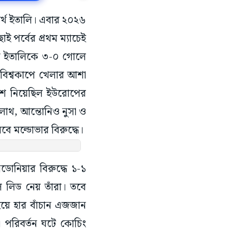
্যর্থ ইতালি। এবার ২০২৬
ই পর্বের প্রথম ম্যাচেই
মাঠে ইতালিকে ৩-০ গোলে
র বিশ্বকাপে খেলার আশা
অংশ নিয়েছিল ইউরোপের
োথ, আন্তোনিও নুসা ও
বে মল্ডোভার বিরুদ্ধে।
িডোনিয়ার বিরুদ্ধে ১-১
ে লিড নেয় তাঁরা। তবে
হয়ে হার বাঁচান এজজান
। পরিবর্তন ঘটে কোচিং