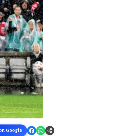
 on Google