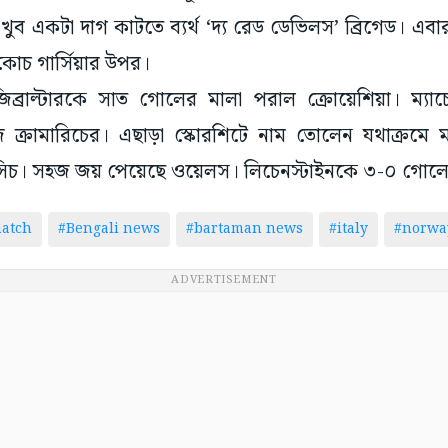
ুব একটা দাগ কাটতে ব্যর্থ ‘দ্য রেড ডেভিলস’ ব্রিগেড। এবার
ল কোচ গার্সিয়ার উপর।
িব্রাল্টারকে সাত গোলের মালা পরাল ক্রোয়েশিয়া। ম্যাচে
জ ক্রামারিচের। এছাড়া স্কোরশিটে নাম তোলেন যথাক্রমে ম
িসিচ। সহজ জয় পেয়েছে ওয়েলস। লিচেনস্টাইনকে ৩-০ গোলে 
atch
#Bengali news
#bartaman news
#italy
#norwa
ADVERTISEMENT