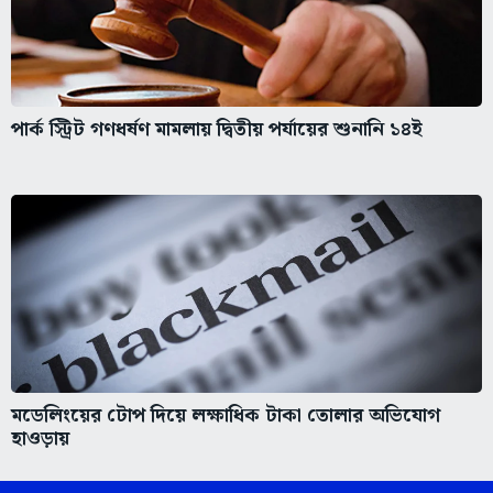
পার্ক স্ট্রিট গণধর্ষণ মামলায় দ্বিতীয় পর্যায়ের শুনানি ১৪ই
মডেলিংয়ের টোপ দিয়ে লক্ষাধিক টাকা তোলার অভিযোগ
হাওড়ায়