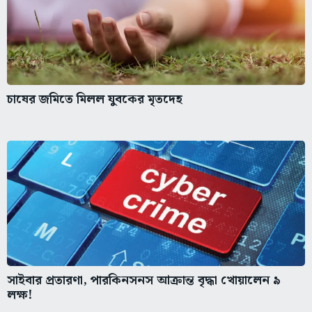
চাষের জমিতে মিলল যুবকের মৃতদেহ
সাইবার প্রতারণা, পারকিনসনস আক্রান্ত বৃদ্ধা খোয়ালেন ৯
লক্ষ!