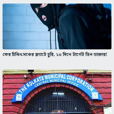
ফের চিকিৎসকের ফ্ল্যাটে চুরি, ১০ দিনে টার্গেট তিন ডাক্তার!