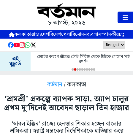
৮ আগস্ট, ২০২৬
কলকাতা
রাজ্য
দেশ
বিদেশ
খেলা
বিনোদন
ব্যবসা
সম্পাদকীয়
চতুষ্পর্ণ
চোটের কারণে শ্রীলঙ্কা টেস্ট সিরিজ থেকে ছিটকে গেলেন সাই
এই
সুদর্শন
মুহূর্তে
বর্তমান
/ কলকাতা
‘শ্রমশ্রী’ প্রকল্পে ব্যাপক সাড়া, অ্যাপ চালুর
প্রথম দু’দিনেই আবেদন ছাড়াল তিন হাজার
‘ডাবল ইঞ্জিন’ রাজ্যে হেনস্তার শিকার হচ্ছেন বাংলার
শ্রমিকরা। স্বরাষ্ট্র মন্ত্রকের নির্দেশিকাকে হাতিয়ার করে