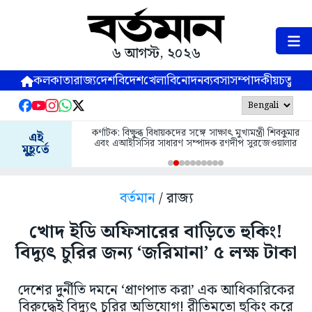
৬ আগস্ট, ২০২৬
কলকাতা
রাজ্য
দেশ
বিদেশ
খেলা
বিনোদন
ব্যবসা
সম্পাদকীয়
চতুষ্পর্ণ
কর্ণাটক: বিক্ষুব্ধ বিধায়কদের সঙ্গে সাক্ষাৎ মুখ্যমন্ত্রী শিবকুমার
এই
এবং এআইসিসির সাধারণ সম্পাদক রণদীপ সুরজেওয়ালার
মুহূর্তে
বর্তমান
/ রাজ্য
খোদ ইডি অফিসারের বাড়িতে হুকিং!
বিদ্যুৎ চুরির জন্য ‘জরিমানা’ ৫ লক্ষ টাকা
দেশের দুর্নীতি দমনে ‘প্রাণপাত করা’ এক আধিকারিকের
বিরুদ্ধেই বিদ্যুৎ চুরির অভিযোগ! রীতিমতো হুকিং করে