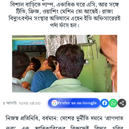
বিশাল বাড়িতে পাম্প, একাধিক ঘরে এসি, আর সঙ্গে
টিভি, ফ্রিজ, ওয়াশিং মেশিন তো আছেই। রাজ্য
বিদ্যুৎবণ্টন সংস্থার অভিযানে এহেন ইডি অফিসারেরই
পর্দা ফাঁস হল।
৪ আগস্ট, ২০২৫ ০৪:০০
Prefer us on Google
নিজস্ব প্রতিনিধি, বর্ধমান: দেশের দুর্নীতি দমনে ‘প্রাণপাত