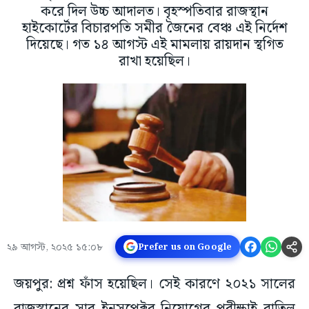
করে দিল উচ্চ আদালত। বৃহস্পতিবার রাজস্থান
হাইকোর্টের বিচারপতি সমীর জৈনের বেঞ্চ এই নির্দেশ
দিয়েছে। গত ১৪ আগস্ট এই মামলায় রায়দান স্থগিত
রাখা হয়েছিল।
২৯ আগস্ট, ২০২৫ ১৫:০৮
Prefer us on Google
জয়পুর: প্রশ্ন ফাঁস হয়েছিল। সেই কারণে ২০২১ সালের