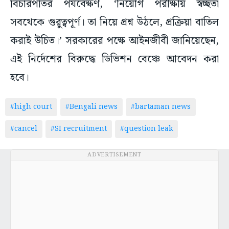
বিচারপতির পর্যবেক্ষণ, ‘নিয়োগ পরীক্ষায় স্বচ্ছতা
সবথেকে গুর‌ুত্বপূর্ণ। তা নিয়ে প্রশ্ন উঠলে, প্রক্রিয়া বাতিল
করাই উচিত।’ সরকারের পক্ষে আইনজীবী জানিয়েছেন,
এই নির্দেশের বিরুদ্ধে ডিভিশন বেঞ্চে আবেদন করা
হবে।
#high court
#Bengali news
#bartaman news
#cancel
#SI recruitment
#question leak
ADVERTISEMENT