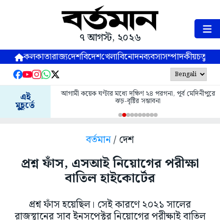
৭ আগস্ট, ২০২৬
কলকাতা
রাজ্য
দেশ
বিদেশ
খেলা
বিনোদন
ব্যবসা
সম্পাদকীয়
চতুষ্পর্ণ
আগামী কয়েক ঘণ্টার মধ্যে দক্ষিণ ২৪ পরগনা, পূর্ব মেদিনীপুরে
এই
ঝড়-বৃষ্টির সম্ভাবনা
মুহূর্তে
বর্তমান
/ দেশ
প্রশ্ন ফাঁস, এসআই নিয়োগের পরীক্ষা
বাতিল হাইকোর্টের
প্রশ্ন ফাঁস হয়েছিল। সেই কারণে ২০২১ সালের
রাজস্থানের সাব ইনসপেক্টর নিয়োগের পরীক্ষাই বাতিল