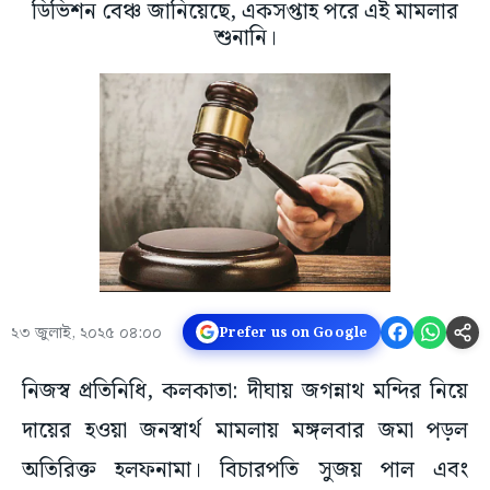
ডিভিশন বেঞ্চ জানিয়েছে, একসপ্তাহ পরে এই মামলার
শুনানি।
২৩ জুলাই, ২০২৫ ০৪:০০
Prefer us on Google
নিজস্ব প্রতিনিধি, কলকাতা: দীঘায় জগন্নাথ মন্দির নিয়ে
দায়ের হওয়া জনস্বার্থ মামলায় মঙ্গলবার জমা পড়ল
অতিরিক্ত হলফনামা। বিচারপতি সুজয় পাল এবং