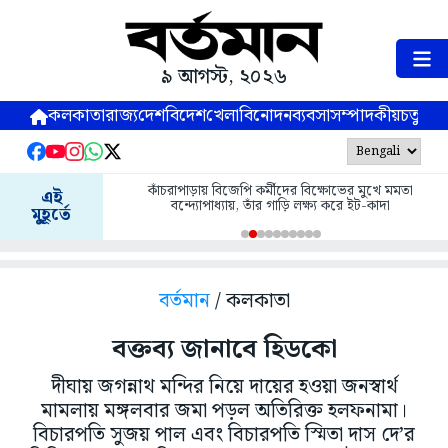
৯ আগস্ট, ২০২৬
কলকাতা
রাজ্য
দেশ
বিদেশ
খেলা
বিনোদন
ব্যবসা
সম্পাদকীয়
চতুষ্পর্ণ
কাঁচরাপাড়ায় বিজেপি কর্মীদের বিক্ষোভের মুখে মমতা
এই
বন্দ্যোপাধ্যায়, তাঁর গাড়ি লক্ষ্য করে ইট-কাদা
মুহূর্তে
বর্তমান
/ কলকাতা
বক্তব্য জানাবে হিডকো
দীঘায় জগন্নাথ মন্দির নিয়ে দায়ের হওয়া জনস্বার্থ
মামলায় মঙ্গলবার জমা পড়ল অতিরিক্ত হলফনামা।
বিচারপতি সুজয় পাল এবং বিচারপতি স্মিতা দাস দে’র