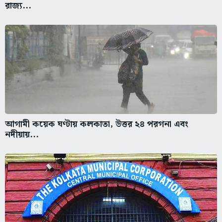
রাজ্য...
আগামী কয়েক ঘণ্টায় কলকাতা, উত্তর ২৪ পরগনা এবং
নদীয়ায়...