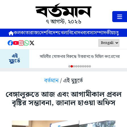
৭ আগস্ট, ২০২৬
কলকাতা
রাজ্য
দেশ
বিদেশ
খেলা
বিনোদন
ব্যবসা
সম্পাদকীয়
চতুষ্পর্ণ
এই
অগ্নিবীর যোজনার বিরুদ্ধে উত্তরাখণ্ডে মিছিল কংগ্রেসের
মুহূর্তে
বর্তমান
/ এই মুহূর্তে
বেঙ্গালুরুতে আজ এবং আগামীকাল প্রবল
বৃষ্টির সম্ভাবনা, জানাল হাওয়া অফিস