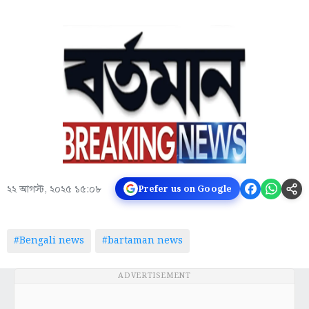
২২ আগস্ট, ২০২৫ ১৫:০৮
Prefer us on Google
#Bengali news
#bartaman news
ADVERTISEMENT