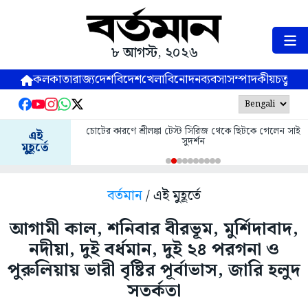
৮ আগস্ট, ২০২৬
কলকাতা
রাজ্য
দেশ
বিদেশ
খেলা
বিনোদন
ব্যবসা
সম্পাদকীয়
চতুষ্পর্ণ
চোটের কারণে শ্রীলঙ্কা টেস্ট সিরিজ থেকে ছিটকে গেলেন সাই
এই
সুদর্শন
মুহূর্তে
বর্তমান
/ এই মুহূর্তে
আগামী কাল, শনিবার বীরভূম, মুর্শিদাবাদ,
নদীয়া, দুই বর্ধমান, দুই ২৪ পরগনা ও
পুরুলিয়ায় ভারী বৃষ্টির পূর্বাভাস, জারি হলুদ
সতর্কতা