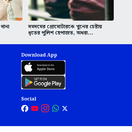
 থানা
দমদমের প্রোমোটারকে খুনের চেষ্টায়
ধৃতের পুলিশ হেপাজত, অধরা...
Download App
Social