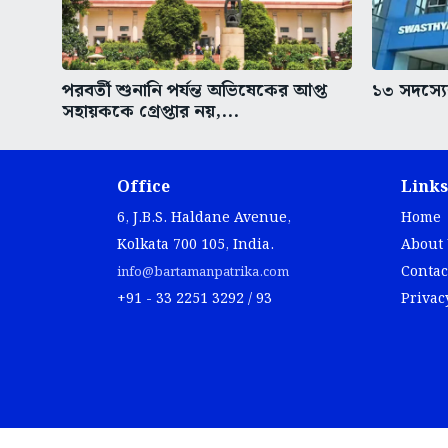
পরবর্তী শুনানি পর্যন্ত অভিষেকের আপ্ত
১৩ সদস্যের
সহায়ককে গ্রেপ্তার নয়,...
Office
Links
6, J.B.S. Haldane Avenue,
Home
Kolkata 700 105, India.
About
Contac
info@bartamanpatrika.com
+91 - 33 2251 3292 / 93
Privac