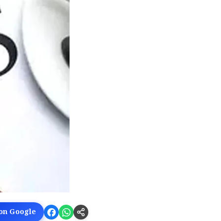
 on Google