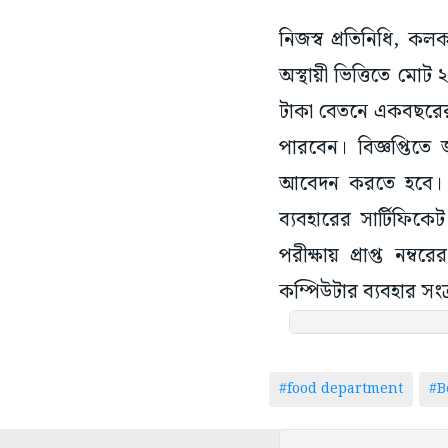
নিজস্ব প্রতিনিধি, কল
অস্থায়ী ভিত্তিতে মে
টাকা বেতনে একবছরের
পারবেন। বিজ্ঞপ্তিতে
আবেদন করতে হবে। এই
ব্যবহারের সার্টিফিক
পরীক্ষায় প্রাপ্ত নম
কম্পিউটার ব্যবহার সংক্র
#food department
#B