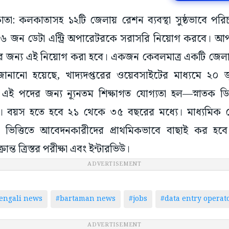
কাতা: কলকাতাসহ ১২টি জেলায় রেশন ব্যবস্থা সুষ্ঠভাবে পরিচ
াট ২৬ জন ডেটা এন্ট্রি অপারেটরকে সরাসরি নিয়োগ করবে।
 জন্য এই নিয়োগ করা হবে। একজন কেবলমাত্র একটি জে
 জানানো হয়েছে, খাদ্যদপ্তরের ওয়েবসাইটের মাধ্যমে ২০
 পদের জন্য ন্যূনতম শিক্ষাগত যোগ্যতা হল—স্নাতক ডিগ
েট। বয়স হতে হবে ২১ থেকে ৩৫ বছরের মধ্যে। মাধ্যমিক থেকে
্বরের ভিত্তিতে আবেদনকারীদের প্রাথমিকভাবে বাছাই কর 
ান্ত ত্রিস্তর পরীক্ষা এবং ইন্টারভিউ।
ADVERTISEMENT
engali news
#bartaman news
#jobs
#data entry operat
ADVERTISEMENT