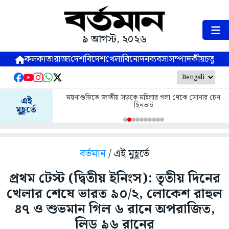
৯ আগস্ট, ২০২৬
কলকাতা
রাজ্য
দেশ
বিদেশ
খেলা
বিনোদন
ব্যবসা
সম্পাদকীয়
চতুষ্পর্ণ
ময়নাগুড়িতে জাতীয় সড়কে মহিলার গলা থেকে সোনার চেন
এই
ছিনতাই
মুহূর্তে
বর্তমান
/ এই মুহূর্তে
প্রথম টেস্ট (দ্বিতীয় ইনিংস): তৃতীয় দিনের
খেলার শেষে ভারত ৯০/২, লোকেশ রাহুল
৪৭ ও শুভমান গিল ৬ রানে অপরাজিত,
লিড ৯৬ রানের