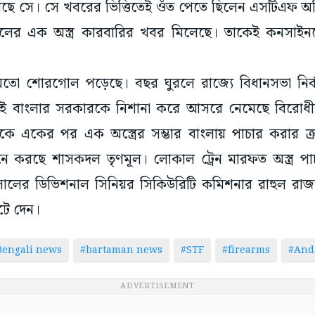
েপেছে সে। সে খবরের ভিত্তিতেই ওঁত পেতে ছিলেন এসটিএফ অফ
ের এক অস্ত্র কারবারির খবর মিলেছে। তাকেই কনসাইনম
িমতো শোরগোল পড়েছে। বছর ঘুরলে রাজ্যে বিধানসভা নির্ব
্যেই বাংলার সরকারকে নিশানা করে আসরে নেমেছে বিরো
থেকে একের পর এক অস্ত্রের সম্ভার বাংলায় পাচার করার ক্র
ে করছে শাসকদল তৃণমূল। লোকাল ট্রেন মারফত অস্ত্র পাচ
র ডিভিশনাল সিনিয়র সিকিউরিটি কমিশনার রাহুল রা
টে দেন।
Bengali news
#bartaman news
#STF
#firearms
#Anda
ADVERTISEMENT