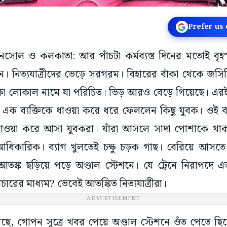
Prefer us
সানসোল ও কলকাতা: আর পাঁচটা কর্মব্যস্ত দিনের মতোই বৃহ
নে। নিত্যযাত্রীদের ভেড়ে সরগরম। বিহারের বাঁকা থেকে জসিড
 বাঁকা লোকাল নামে যা পরিচিত। ভিড় আরও বেড়ে গিয়েছে। এরই
কা এক ব্যক্তিকে ধাওয়া করে ধরে ফেললেন কিছু যুবক। ওই ব্য
 ধাওয়া করে আসা যুবকরা। যাঁরা আসলে সাদা পোশাকে থাকা 
আধিকারিক। ব্যাগ খুলতেই চক্ষু চড়ক গাছ। বেরিয়ে আ
তো আতঙ্ক ছড়িয়ে পড়ে অণ্ডাল স্টেশনে। যে ট্রেনে নিরাপদে 
াচারের মাধ্যম? ভেবেই আতঙ্কিত নিত্যযাত্রীরা।
ADVERTISEMENT
য়েছে, গোপন সূত্রে খবর পেয়ে অণ্ডাল স্টেশনে ওঁত পেতে 