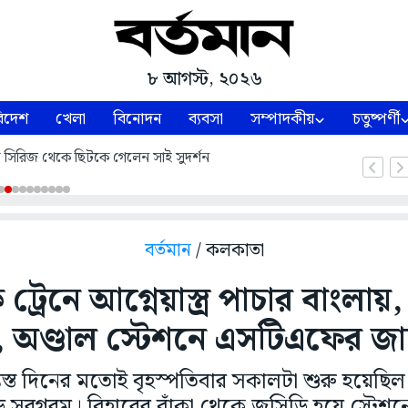
৮ আগস্ট, ২০২৬
িদেশ
খেলা
বিনোদন
ব্যবসা
সম্পাদকীয়
চতুষ্পর্ণী
্ট সিরিজ থেকে ছিটকে গেলেন সাই সুদর্শন
বর্তমান
/ কলকাতা
ট্রেনে আগ্নেয়াস্ত্র পাচার বাংলায়,
র, অণ্ডাল স্টেশনে এসটিএফের জা
্যস্ত দিনের মতোই বৃহস্পতিবার সকালটা শুরু হয়েছিল
ড়ে সরগরম। বিহারের বাঁকা থেকে জসিডি হয়ে স্টেশনে 