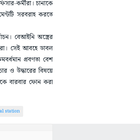
িসার-কর্মীরা। চানাকে
েন্টটি সরবরাহ করতে
াচন। বেআইনি অস্ত্রের
ধীরা। সেই আবহে ডাবল
মবর্ধমান প্রবণতা বেশ
ার ও উদ্ধারের বিষয়ে
জকে বারবার ফোন করা
l station