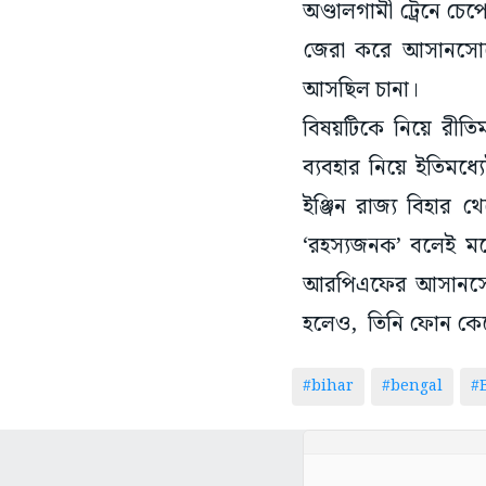
অণ্ডালগামী ট্রেনে চ
জেরা করে আসানসোল
আসছিল চানা।
বিষয়টিকে নিয়ে রীত
ব্যবহার নিয়ে ইতিমধ
ইঞ্জিন রাজ্য বিহার 
‘রহস্যজনক’ বলেই মন
আরপিএফের আসানসোলে
হলেও, তিনি ফোন কে
#bihar
#bengal
#