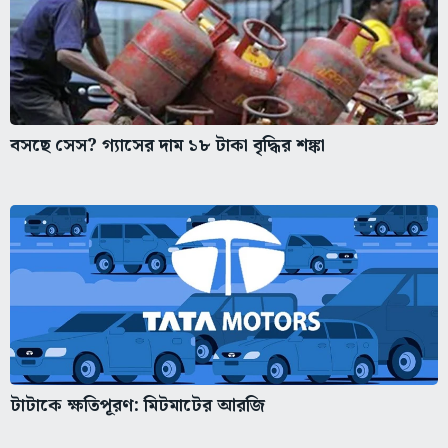
বসছে সেস? গ্যাসের দাম ১৮ টাকা বৃদ্ধির শঙ্কা
টাটাকে ক্ষতিপূরণ: মিটমাটের আরজি