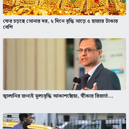
ফের চড়ছে সোনার দর, ২ দিনে বৃদ্ধি সাড়ে ৫ হাজার টাকার
বেশি
জ্বালানির জন্যই মূল্যবৃদ্ধি আকাশছোঁয়া, স্বীকার রিজার্ভ...