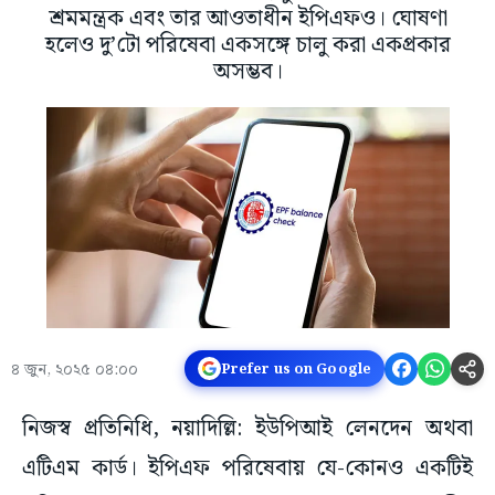
শ্রমমন্ত্রক এবং তার আওতাধীন ইপিএফও। ঘোষণা
হলেও দু’টো পরিষেবা একসঙ্গে চালু করা একপ্রকার
অসম্ভব।
৪ জুন, ২০২৫ ০৪:০০
Prefer us on Google
নিজস্ব প্রতিনিধি, নয়াদিল্লি: ইউপিআই লেনদেন অথবা
এটিএম কার্ড। ইপিএফ পরিষেবায় যে-কোনও একটিই