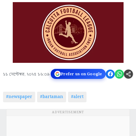
১১ সেপ্টেম্বর, ২০২৫ ১৬:০৯
Prefer us on Google
#newspaper
#bartaman
#alert
ADVERTISEMENT