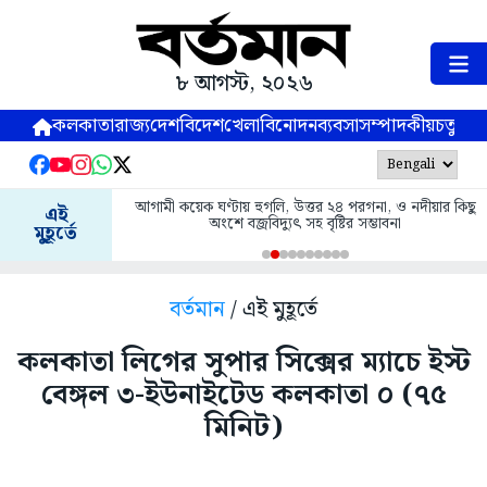
৮ আগস্ট, ২০২৬
কলকাতা
রাজ্য
দেশ
বিদেশ
খেলা
বিনোদন
ব্যবসা
সম্পাদকীয়
চতুষ্পর্ণ
আগামী কয়েক ঘণ্টায় হুগলি, উত্তর ২৪ পরগনা, ও নদীয়ার কিছু
এই
অংশে বজ্রবিদ্যুৎ সহ বৃষ্টির সম্ভাবনা
মুহূর্তে
বর্তমান
/ এই মুহূর্তে
কলকাতা লিগের সুপার সিক্সের ম্যাচে ইস্ট
বেঙ্গল ৩-ইউনাইটেড কলকাতা ০ (৭৫
মিনিট)