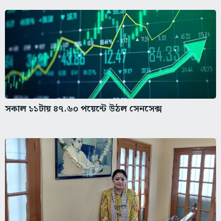
সকাল ১১টায় ৪৭.৬০ পয়েন্টে উঠল সেনসেক্স