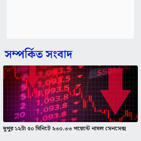
সম্পর্কিত সংবাদ
দুপুর ১২টা ৫০ মিনিটে ২৩০.৩৩ পয়েন্টে নামল সেনসেক্স