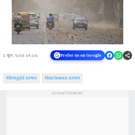
১ জুন, ২০২৫ ১৭:০৬
Prefer us on Google
#Bengali news
#bartaman news
ADVERTISEMENT