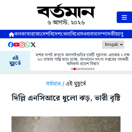
৬ আগস্ট, ২০২৬
কলকাতা
রাজ্য
দেশ
বিদেশ
খেলা
বিনোদন
ব্যবসা
সম্পাদকীয়
চতুষ্পর্ণ
মশার দাপট রুখতে জলপাইগুড়ির চারটি পুরসভা এলাকায় ২ লক্ষ
এই
৬০ হাজার গাপ্পি ছাড়া হচ্ছে, জানালেন মৎস্য দপ্তরের সহকারী
মুহূর্তে
অধিকর্তা রমেশ বিশ্বাস
বর্তমান
/ এই মুহূর্তে
দিল্লি এনসিআরে ধুলো ঝড়, ভারী বৃষ্টি