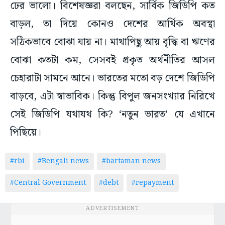
ঢের ভালো। বিশেষজ্ঞরা বলছেন, সার্বিক জিডিপি কত
বাড়ল, তা দিয়ে কোনও দেশের আর্থিক অবস্থা
সঠিকভাবে বোঝা যায় না। মাথাপিছু আয় বৃদ্ধি বা ঋণের
বোঝা কতটা কম, সেসবই প্রকৃত অর্থনীতির আসল
চেহারাটা সামনে আনে। ভারতের মতো বড় দেশে জিডিপি
বাড়বে, এটা স্বাভাবিক। কিন্তু বিপুল জনসংখ্যার নিরিখে
সেই জিডিপি যথাযথ কি? ‘নতুন ভারত’ যে এখানে
পিছিয়ে।
#rbi
#Bengali news
#bartaman news
#Central Government
#debt
#repayment
ADVERTISEMENT