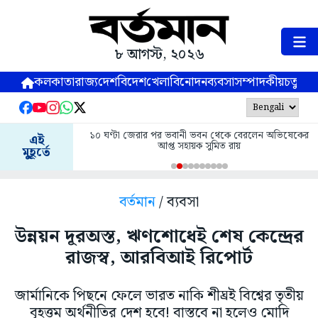
৮ আগস্ট, ২০২৬
কলকাতা
রাজ্য
দেশ
বিদেশ
খেলা
বিনোদন
ব্যবসা
সম্পাদকীয়
চতুষ্পর্ণ
১০ ঘণ্টা জেরার পর ভবানী ভবন থেকে বেরলেন অভিষেকের
এই
আপ্ত সহায়ক সুমিত রায়
মুহূর্তে
বর্তমান
/ ব্যবসা
উন্নয়ন দূরঅস্ত, ঋণশোধেই শেষ কেন্দ্রের
রাজস্ব, আরবিআই রিপোর্ট
জার্মানিকে পিছনে ফেলে ভারত নাকি শীঘ্রই বিশ্বের তৃতীয়
বৃহত্তম অর্থনীতির দেশ হবে! বাস্তবে না হলেও মোদি