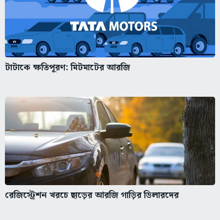
টাটাকে ক্ষতিপূরণ: মিটমাটের আরজি
রেজিস্ট্রেশন খরচে ছাড়ের আরজি গাড়ির ডিলারদের