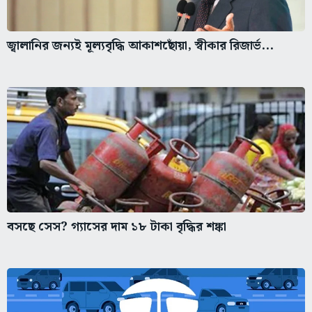
জ্বালানির জন্যই মূল্যবৃদ্ধি আকাশছোঁয়া, স্বীকার রিজার্ভ...
বসছে সেস? গ্যাসের দাম ১৮ টাকা বৃদ্ধির শঙ্কা