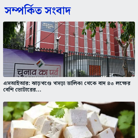
সম্পর্কিত সংবাদ
এসআইআর: ঝাড়খণ্ডে খসড়া তালিকা থেকে বাদ ৪৩ লক্ষের
বেশি ভোটারের...