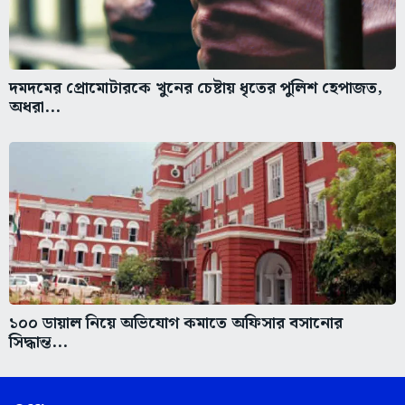
দমদমের প্রোমোটারকে খুনের চেষ্টায় ধৃতের পুলিশ হেপাজত,
অধরা...
১০০ ডায়াল নিয়ে অভিযোগ কমাতে অফিসার বসানোর
সিদ্ধান্ত...