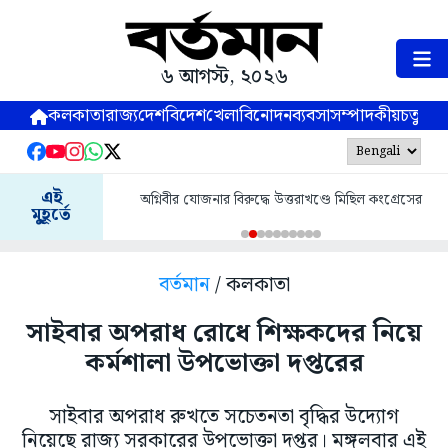
৬ আগস্ট, ২০২৬
কলকাতা
রাজ্য
দেশ
বিদেশ
খেলা
বিনোদন
ব্যবসা
সম্পাদকীয়
চতুষ্পর্ণ
এই
অগ্নিবীর যোজনার বিরুদ্ধে উত্তরাখণ্ডে মিছিল কংগ্রেসের
মুহূর্তে
বর্তমান
/ কলকাতা
সাইবার অপরাধ রোধে শিক্ষকদের নিয়ে
কর্মশালা উপভোক্তা দপ্তরের
সাইবার অপরাধ রুখতে সচেতনতা বৃদ্ধির উদ্যোগ
নিয়েছে রাজ্য সরকারের উপভোক্তা দপ্তর। মঙ্গলবার এই