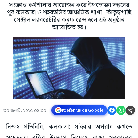
সংক্রান্ত কর্মশালার আয়োজন করে উপভোক্তা দপ্তরের
পূর্ব কলকাতা ও শহরতলির আঞ্চলিক শাখা। কাঁকুড়গাছি
সেন্ট্রাল ল্যাবরেটরির কনফারেন্স হলে এই অনুষ্ঠান
আয়োজিত হয়।
৩০ জুলাই, ২০২৫ ০৪:০০
Prefer us on Google
নিজস্ব প্রতিনিধি, কলকাতা: সাইবার অপরাধ রুখতে