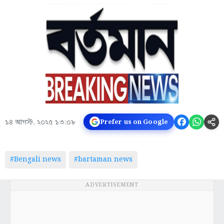
১৪ আগস্ট, ২০২৫ ১৩:০৮
Prefer us on Google
#Bengali news
#bartaman news
ADVERTISEMENT