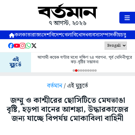
৭ আগস্ট, ২০২৬
কলকাতা
রাজ্য
দেশ
বিদেশ
খেলা
বিনোদন
ব্যবসা
সম্পাদকীয়
চতুষ্পর্ণ
আগামী কয়েক ঘণ্টার মধ্যে দক্ষিণ ২৪ পরগনা, পূর্ব মেদিনীপুরে
এই
ঝড়-বৃষ্টির সম্ভাবনা
মুহূর্তে
বর্তমান
/ এই মুহূর্তে
জম্মু ও কাশ্মীরের ছোসিটিতে মেঘভাঙা
বৃষ্টি, হড়পা বানের আশঙ্কা, উদ্ধারকাজের
জন্য যাচ্ছে বিপর্যয় মোকাবিলা বাহিনী