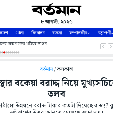
৮ আগস্ট, ২০২৬
িদেশ
খেলা
বিনোদন
ব্যবসা
সম্পাদকীয়
চতুষ্পর্ণী
নের সামনে চলন্ত গাড়িতে আগুন
বর্তমান
/ কলকাতা
স্থার বকেয়া বরাদ্দ নিয়ে মুখ্যসচিব
তলব
কাঠামো উন্নয়নে বরাদ্দ টাকার কতটা দিয়েছে রাজ্য? 
এই প্রশ্নের উত্তর জানতে চেয়েছে আদালত।