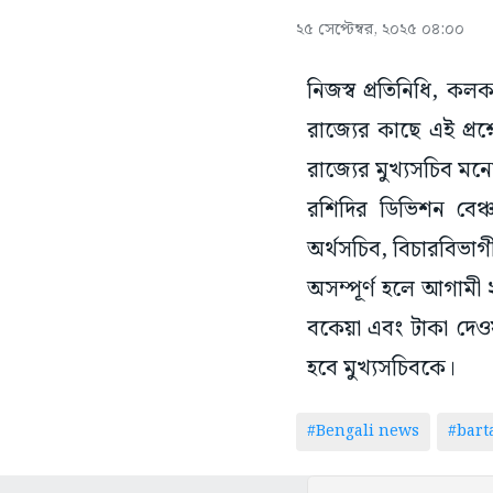
২৫ সেপ্টেম্বর, ২০২৫ ০৪:০০
নিজস্ব প্রতিনিধি, কলক
রাজ্যের কাছে এই প্রশ
রাজ্যের মুখ্যসচিব মন
রশিদির ডিভিশন বেঞ্
অর্থসচিব, বিচারবিভা
অসম্পূর্ণ হলে আগামী 
বকেয়া এবং টাকা দেওয়
হবে মুখ্যসচিবকে।
#Bengali news
#bar