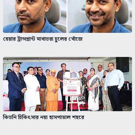
হেয়ার ট্রান্সপ্লান্ট মাথাভরা চুলের খোঁজে
কিডনি চিকিৎসার নয়া হাসপাতাল শহরে