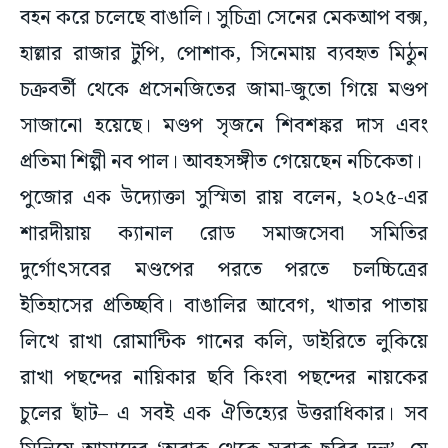
বহন করে চলেছে বাঙালি। সুচিত্রা সেনের মেকআপ বক্স,
হাল্লার রাজার টুপি, পোশাক, সিনেমায় ব্যবহৃত মিঠুন
চক্রবর্তী থেকে প্রসেনজিতের জামা-জুতো গিয়ে মণ্ডপ
সাজানো হয়েছে। মণ্ডপ সৃজনে শিবশঙ্কর দাস এবং
প্রতিমা শিল্পী নব পাল। আবহসঙ্গীত গেয়েছেন নচিকেতা।
পুজোর এক উদ্যোক্তা সুস্মিতা রায় বলেন, ২০২৫-এর
শারদীয়ায় ক্যানাল রোড সমাজসেবা সমিতির
দুর্গোৎসবের মণ্ডপের পরতে পরতে চলচ্চিত্রের
ইতিহাসের প্রতিচ্ছবি। বাঙালির আবেগ, খাতার পাতায়
লিখে রাখা রোমান্টিক গানের কলি, ডাইরিতে লুকিয়ে
রাখা পছন্দের নায়িকার ছবি কিংবা পছন্দের নায়কের
চুলের ছাঁট– এ সবই এক ঐতিহ্যের উত্তরাধিকার। সব