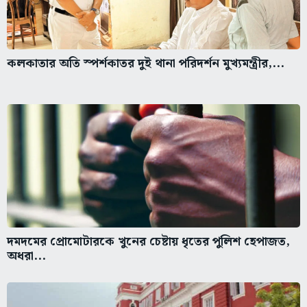
কলকাতার অতি স্পর্শকাতর দুই থানা পরিদর্শন মুখ্যমন্ত্রীর,...
দমদমের প্রোমোটারকে খুনের চেষ্টায় ধৃতের পুলিশ হেপাজত,
অধরা...