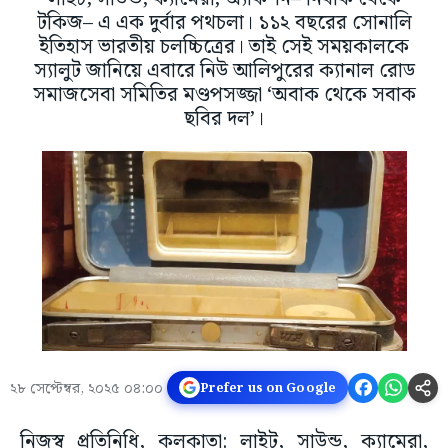
টকিজ– এ এক দুর্বার পথচলা। ১১২ বছরের সোনালি
ইতিহাস ভারতীয় চলচ্চিত্রের। তাই সেই সময়কালকে
স্যালুট জানিয়ে এবারে নিউ আলিপুরের ক্যানাল রোড
সমাজসেবা সমিতির মণ্ডপসজ্জা ‘অবাক থেকে সবাক
ছবির দল’।
২৮ সেপ্টেম্বর, ২০২৫ ০৪:০০
Prefer us on Google
নিজস্ব প্রতিনিধি, কলকাতা: লাইট, সাউন্ড, ক্যামেরা,