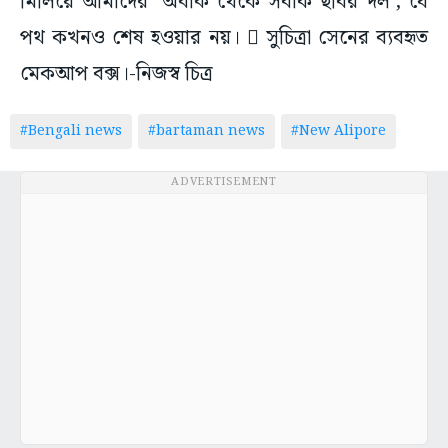
মিলিয়ে আমাদের ‘অবাক থেকে সবাক ছবির দল’, যে
পথ কখনও শেষ হওয়ার নয়।  সুচিত্রা সেনের ব্যবহৃত
মেকআপ বক্স।-নিজস্ব চিত্র
#Bengali news
#bartaman news
#New Alipore
ADVERTISEMENT