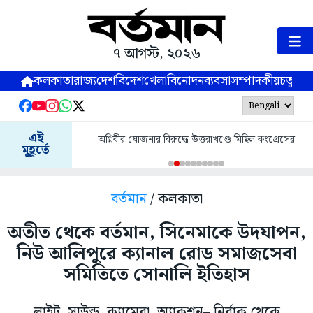
৭ আগস্ট, ২০২৬
কলকাতা
রাজ্য
দেশ
বিদেশ
খেলা
বিনোদন
ব্যবসা
সম্পাদকীয়
চতুষ্পর্ণ
এই
অগ্নিবীর যোজনার বিরুদ্ধে উত্তরাখণ্ডে মিছিল কংগ্রেসের
মুহূর্তে
বর্তমান
/ কলকাতা
অতীত থেকে বর্তমান, সিনেমাকে উদযাপন,
নিউ আলিপুরে ক্যানাল রোড সমাজসেবা
সমিতিতে সোনালি ইতিহাস
লাইট, সাউন্ড, ক্যামেরা, অ্যাকশন– নির্বাক থেকে