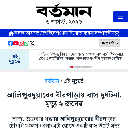
৬ আগস্ট, ২০২৬
কলকাতা
রাজ্য
দেশ
বিদেশ
খেলা
বিনোদন
ব্যবসা
সম্পাদকীয়
চতুষ্পর্ণ
কর্ণাটক: বিক্ষুব্ধ বিধায়কদের সঙ্গে সাক্ষাৎ মুখ্যমন্ত্রী শিবকুমার
এই
এবং এআইসিসির সাধারণ সম্পাদক রণদীপ সুরজেওয়ালার
মুহূর্তে
বর্তমান
/ এই মুহূর্তে
আলিপুরদুয়ারের বীরপাড়ায় বাস দুর্ঘটনা,
মৃত্যু ২ জনের
আজ, শুক্রবার সন্ধ্যায় আলিপুরদুয়ারের বীরপাড়ার
চৌপথি সংলগ্ন ফালাকাটা রোডে একটি বাস উল্টে মৃত্যু