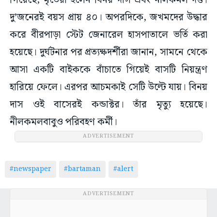
গিয়েছে, মৃতেরা হলেন বিনয় দাস এবং নীলকমল দত্ত।
দু’জনেরই বয়স প্রায় ৪০। অপরদিকে, জখমদের উদ্ধার
করে বীরপাড়া স্টেট জেনারেল হাসপাতালে ভর্তি করা
হয়েছে। দুর্ঘটনার পর প্রত্যক্ষদর্শীরা জানান, সামনে থেকে
আসা একটি বাইককে বাঁচাতে গিয়েই বাসটি নিয়ন্ত্রণ
হারিয়ে ফেলে। এরপর আচমকাই সেটি উল্টে যায়। বিনয়
দাস ওই বাসেরই কন্ডাক্টর। তাঁর মৃত্যু হয়েছে।
নীলকমলবাবুও পরিবহণ কর্মী।
ADVERTISEMENT
#newspaper
#bartaman
#alert
ADVERTISEMENT