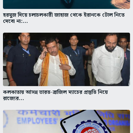
হরমুজ দিয়ে চলাচলকারী জাহাজ থেকে ইরানকে টোল নিতে
দেবো না:...
কলকাতায় আসন্ন ভারত-ব্রাজিল ম্যাচের প্রস্তুতি নিয়ে
রাজ্যের...