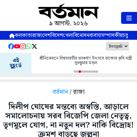
৯ আগস্ট, ২০২৬
কলকাতা
রাজ্য
দেশ
বিদেশ
খেলা
বিনোদন
ব্যবসা
সম্পাদকীয়
চতুষ্পর্ণ
শ্রীনিকেতনে বিশ্বভারতীর হলকর্ষণ উৎসবে রাজ্যের কৃষি মন্ত্রী
এই
দুধকুমার মণ্ডল
মুহূর্তে
বর্তমান
/ রাজ্য
দিলীপ ঘোষের মন্তব্যে অস্বস্তি, আড়ালে
সমালোচনায় সরব বিজেপি জেলা নেতৃত্ব,
তৃণমূলে যোগ, না নতুন দল? নাকি বিদ্রোহ!
ক্রমশ বাড়ছে জল্পনা