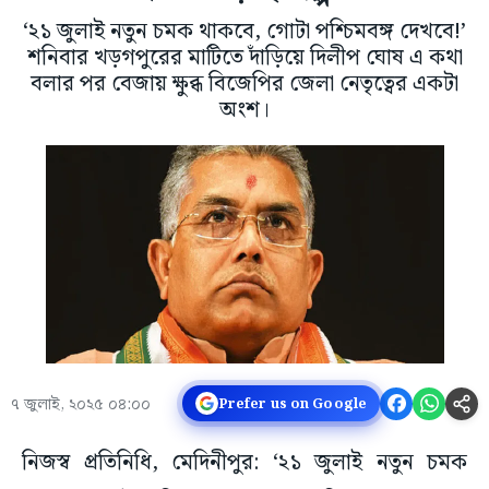
‘২১ জুলাই নতুন চমক থাকবে, গোটা পশ্চিমবঙ্গ দেখবে!’
শনিবার খড়গপুরের মাটিতে দাঁড়িয়ে দিলীপ ঘোষ এ কথা
বলার পর বেজায় ক্ষুব্ধ বিজেপির জেলা নেতৃত্বের একটা
অংশ।
৭ জুলাই, ২০২৫ ০৪:০০
Prefer us on Google
নিজস্ব প্রতিনিধি, মেদিনীপুর: ‘২১ জুলাই নতুন চমক