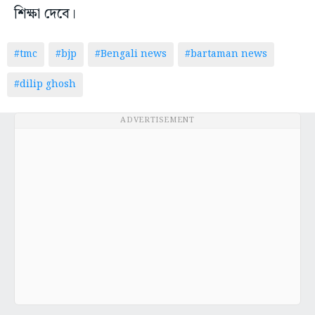
শিক্ষা দেবে।
#tmc
#bjp
#Bengali news
#bartaman news
#dilip ghosh
ADVERTISEMENT