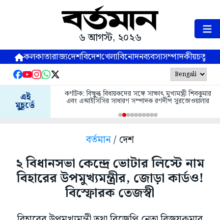
৬ আগস্ট, ২০২৬
কলকাতা
রাজ্য
দেশ
বিদেশ
খেলা
বিনোদন
ব্যবসা
সম্পাদকীয়
চতুষ্পর্ণ
কর্ণাটক: বিক্ষুব্ধ বিধায়কদের সঙ্গে সাক্ষাৎ মুখ্যমন্ত্রী শিবকুমার
এই
এবং এআইসিসির সাধারণ সম্পাদক রণদীপ সুরজেওয়ালার
মুহূর্তে
বর্তমান
/ দেশ
২ বিধানসভা কেন্দ্রে ভোটার লিস্টে নাম
বিহারের উপমুখ্যমন্ত্রীর, জোড়া কার্ডও!
বিস্ফোরক তেজস্বী
বিহারের উপমুখ্যমন্ত্রী তথা বিজেপি নেতা বিজয়কুমার