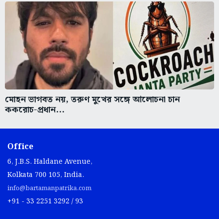
মোহন ভাগবত নয়, তরুণ মুখের সঙ্গে আলোচনা চান
ককরোচ-প্রধান...
Office
6, J.B.S. Haldane Avenue,
Kolkata 700 105, India.
info@bartamanpatrika.com
+91 - 33 2251 3292 / 93
Links