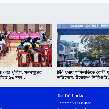
ধে কড়া পুলিশ, খড়্গপুরের
চিকিৎসায় গাফিলতিতে রোগী মৃত
িতে ১৩ দফা...
অভিযোগ, উত্তেজনা শিলিগুড়ি.
Useful Links
Bartaman Classified