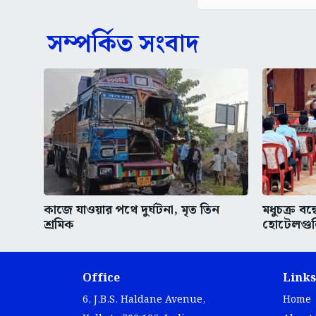
সম্পর্কিত সংবাদ
কাজে যাওয়ার পথে দুর্ঘটনা, মৃত তিন
মধুচক্র বন্
শ্রমিক
হোটেলগুল
Office
Links
6, J.B.S. Haldane Avenue,
Home