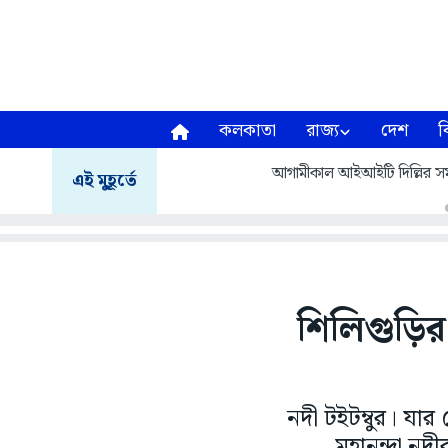
কলকাতা
রাজ্য
দেশ
ব
আগামীকাল আইআইটি দিল্লির সমাবর
এই মুহূর্তে
শিলিগুড়ির 
নদী টইটম্বুর। যা
মহানন্দা নদ