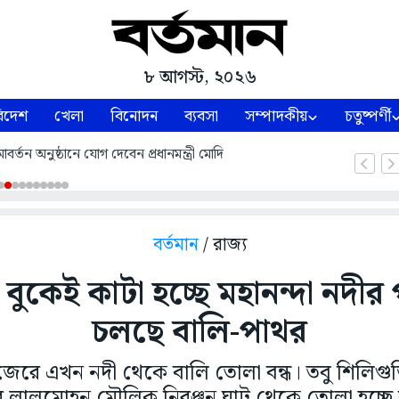
৮ আগস্ট, ২০২৬
িদেশ
খেলা
বিনোদন
ব্যবসা
সম্পাদকীয়
চতুষ্পর্ণী
্তন অনুষ্ঠানে যোগ দেবেন প্রধানমন্ত্রী মোদি
বর্তমান
/ রাজ্য
বুকেই কাটা হচ্ছে মহানন্দা নদী
চলছে বালি-পাথর
র জেরে এখন নদী থেকে বালি তোলা বন্ধ। তবু শিলিগু
ীর লালমোহন মৌলিক নিরঞ্জন ঘাট থেকে তোলা হচ্ছে