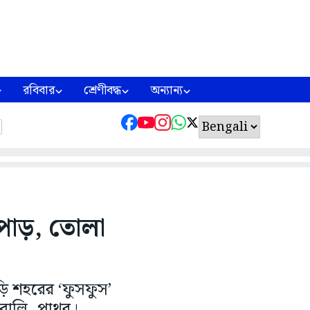
রবিবার
শ্রেণীবদ্ধ
অন্যান্য
র পাড়, তোলা
ড়ি শহরের ‘ফুসফুস’
 বালি, পাথর।