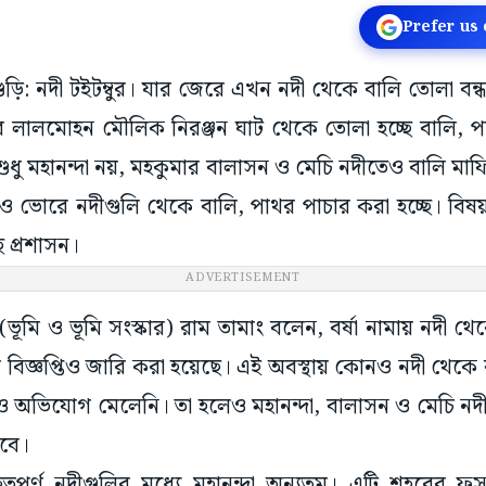
Prefer us
িগুড়ি: নদী টইটম্বুর। যার জেরে এখন নদী থেকে বালি তোলা বন
ীর লালমোহন মৌলিক নিরঞ্জন ঘাট থেকে তোলা হচ্ছে বালি,
শুধু মহানন্দা নয়, মহকুমার বালাসন ও মেচি নদীতেও বালি মাফ
ভোরে নদীগুলি থেকে বালি, পাথর পাচার করা হচ্ছে। বিষয়ট
ে প্রশাসন।
ADVERTISEMENT
ূমি ও ভূমি সংস্কার) রাম তামাং বলেন, বর্ষা নামায় নদী থ
ে বিজ্ঞপ্তিও জারি করা হয়েছে। এই অবস্থায় কোনও নদী থেকে 
ানও অভিযোগ মেলেনি। তা হলেও মহানন্দা, বালাসন ও মেচি ন
হবে।
ত্বপূর্ণ নদীগুলির মধ্যে মহানন্দা অন্যতম। এটি শহরের ফ