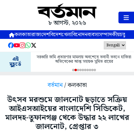
৮ আগস্ট, ২০২৬
কলকাতা
রাজ্য
দেশ
বিদেশ
খেলা
বিনোদন
ব্যবসা
সম্পাদকীয়
চতুষ্পর্ণ
সরকারি জমি প্রতারণার মামলায় অবশেষে ভবানী ভবনে হাজিরা
এই
অভিষেকের আপ্ত সহায়ক সুমিত রায়ের
মুহূর্তে
বর্তমান
/ কলকাতা
উৎসব মরশুমে জালনোট ছড়াতে সক্রিয়
আইএসআইয়ের বাংলাদেশি সিন্ডিকেট,
মালদহ-তুফানগঞ্জ থেকে উদ্ধার ২২ লাখের
জালনোট, গ্রেপ্তার ৩