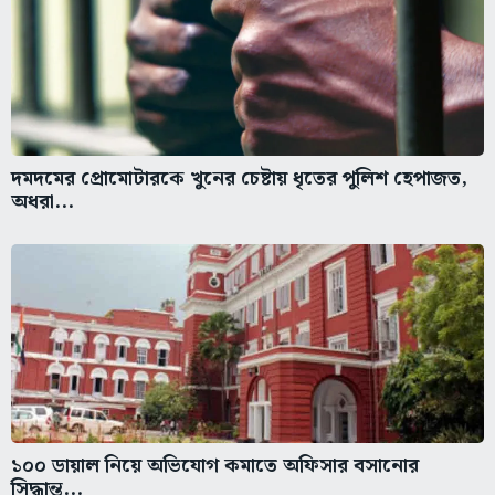
দমদমের প্রোমোটারকে খুনের চেষ্টায় ধৃতের পুলিশ হেপাজত,
অধরা...
১০০ ডায়াল নিয়ে অভিযোগ কমাতে অফিসার বসানোর
সিদ্ধান্ত...