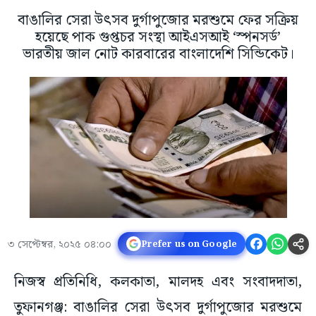
বাঙালির সেরা উৎসব দুর্গাপুজোর মরশুমে ফের সক্রিয়
হয়েছে পাক গুপ্তচর সংস্থা আইএসআই ‘স্পনসর্ড’
ভারতীয় জাল নোট কারবারের বাংলাদেশি সিন্ডিকেট।
৩ সেপ্টেম্বর, ২০২৫ ০৪:০০
Prefer us on Google
নিজস্ব প্রতিনিধি, কলকাতা, মালদহ এবং সংবাদদাতা,
তুফানগঞ্জ: বাঙালির সেরা উৎসব দুর্গাপুজোর মরশুমে