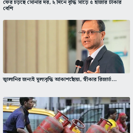
ফের চড়ছে সোনার দর, ২ দিনে বৃদ্ধি সাড়ে ৫ হাজার টাকার
বেশি
জ্বালানির জন্যই মূল্যবৃদ্ধি আকাশছোঁয়া, স্বীকার রিজার্ভ...