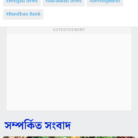
#Bengali news
#bartaman news
#development
#Bandhan Bank
ADVERTISEMENT
সম্পর্কিত সংবাদ