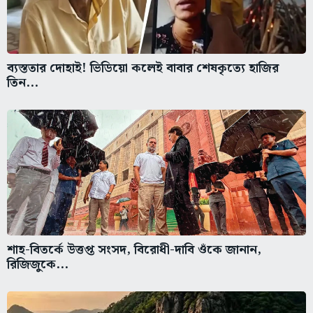
ব্যস্ততার দোহাই! ভিডিয়ো কলেই বাবার শেষকৃত্যে হাজির
তিন...
শাহ-বিতর্কে উত্তপ্ত সংসদ, বিরোধী-দাবি ওঁকে জানান,
রিজিজুকে...