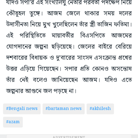
যদিও সপা’র এই সংখ্যালঘু নেতার পরবর্তী পদক্ষেপ নিয়ে
কৌতূহল তুঙ্গে। আজম জেলে থাকার সময় দলের
উদাসীনতা নিয়ে মুখ খুলেছিলেন তাঁর স্ত্রী তাজিন ফতিমা।
এই পরিস্থিতিতে মায়াবতীর বিএসপিতে আজমের
যোগদানের জল্পনা ছড়িয়েছে। জেলের বাইরে বেরিয়ে
দশবারের বিধায়ক ও দু’বারের সাংসদ এসংক্রান্ত প্রশ্নের
উত্তর এড়িয়ে গিয়েছেন। সপার প্রতি কোনও অসন্তোষ
তাঁর নেই বলেও জানিয়েছেন আজম। যদিও এতে
জল্পনার আগুনে জল পড়ছে না।
#Bengali news
#bartaman news
#akhilesh
#azam
ADVERTISEMENT