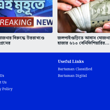
োজনার বিরুদ্ধে উত্তরাখণ্ডে
জলপাইগুড়িতে আবাস যোজন
্রেসের
হাজার ৬১৩ বেনিফিশিয়ারির...
Useful Links
Bartaman Classified
 Us
Bartaman Digital
t Us
y Policy