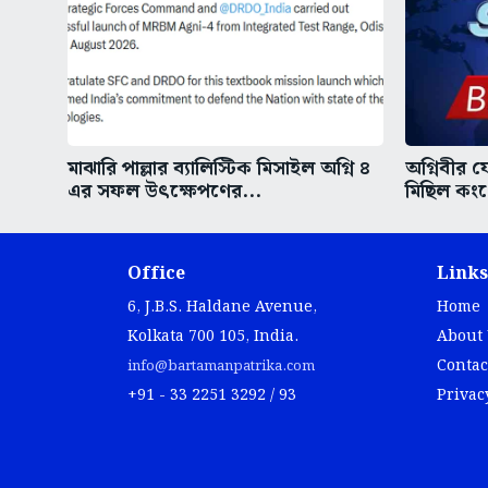
মাঝারি পাল্লার ব্যালিস্টিক মিসাইল অগ্নি ৪
অগ্নিবীর য
এর সফল উৎক্ষেপণের...
মিছিল কংগ
Office
Links
6, J.B.S. Haldane Avenue,
Home
Kolkata 700 105, India.
About
Contac
info@bartamanpatrika.com
+91 - 33 2251 3292 / 93
Privac