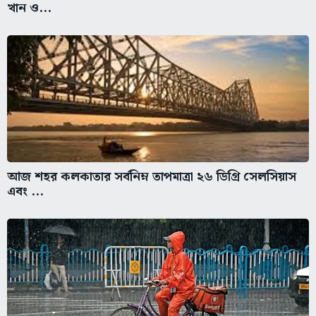
খান ও...
আজ শহর কলকাতার সর্বনিম্ন তাপমাত্রা ২৬ ডিগ্রি সেলসিয়াস
এবং ...