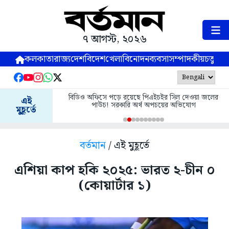
৭ আগস্ট, ২০২৬
কলকাতা
রাজ্য
দেশ
বিদেশ
খেলা
বিনোদন
ব্যবসা
সম্পাদকীয়
চতুষ্পর্ণ
বিডিও অফিসে পড়ে রয়েছে পিএইচইর সিল দেওয়া জলের
এই
পাউচ! সরকারি অর্থ অপচয়ের অভিযোগ
মুহূর্তে
বর্তমান
/ এই মুহূর্তে
এশিয়া কাপ হকি ২০২৫: ভারত ২-চীন ০
(কোয়ার্টার ১)