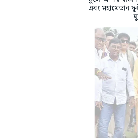
এবং মহামেডান ফুট
ঘ