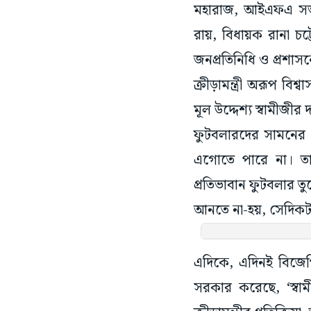
মহারাজ, আইএফএ সভাপতি 
রায়, বিধায়ক রানা চট্
জনপ্রতিনিধি ও প্রশাসন
ক্রীড়ামন্ত্রী অরূপ বিশ
মূল উদ্দেশ্য স্বামীজী
ফুটবলারদের সামনের 
এগোতে পারে না। তা
প্রতিভাবান ফুটবলার 
আনতে না-হয়, সেদিকটা 
এদিকে, এদিনই বিজেপি
সরকার করেছে, ‘স্বাম