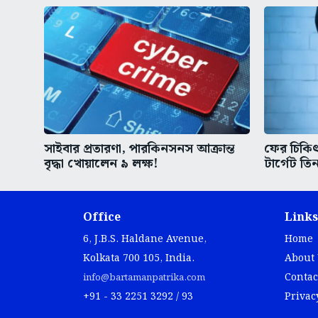
সাইবার প্রতারণা, পারকিনসনস আক্রান্ত
ফের চিকিৎস
বৃদ্ধা খোয়ালেন ৯ লক্ষ!
টার্গেট তিন
Office
Links
6, J.B.S. Haldane Avenue,
Home
Kolkata 700 105, India.
About
Contac
info@bartamanpatrika.com
+91 - 33 2251 3292 / 93
Privac