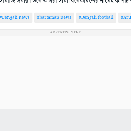
রিয়া, স্বামীজি সবার। তবে আমরা স্বামী বিবেকানন্দের নামেই কাপট
#Bengali news
#bartaman news
#Bengali football
#Ar
ADVERTISEMENT