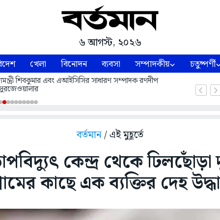
৬ আগস্ট, ২০২৬
িদেশ
খেলা
বিনোদন
ব্যবসা
সম্পাদকীয়
চতুষ্পর্ণী
 মুখ্যমন্ত্রী শিবকুমার এবং এআইসিসির সাধারণ সম্পাদক রণদীপ
সুরজেওয়ালার
বর্তমান
/ এই মুহূর্তে
াপবিদ্যুৎ কেন্দ্র থেকে ঢিলছোঁড়া দ
্রামের কাছে এক ব্যক্তির দেহ উদ্ধ