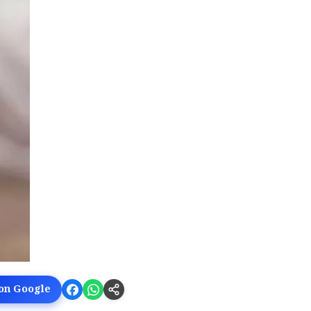
 on Google