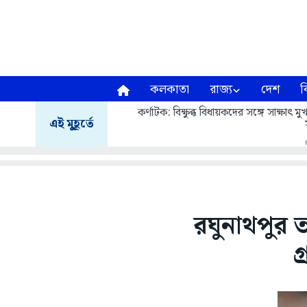
কলকাতা
রাজ্য
দেশ
ব
কর্ণাটক: বিক্ষুব্ধ বিধায়কদের সঙ্গে সাক্ষাৎ
এই মুহূর্তে
রঘুনাথপুর ত
গ