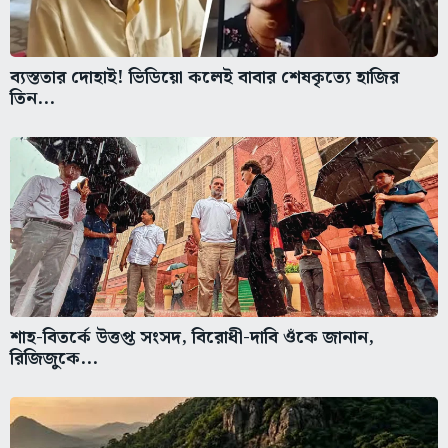
ব্যস্ততার দোহাই! ভিডিয়ো কলেই বাবার শেষকৃত্যে হাজির
তিন...
শাহ-বিতর্কে উত্তপ্ত সংসদ, বিরোধী-দাবি ওঁকে জানান,
রিজিজুকে...