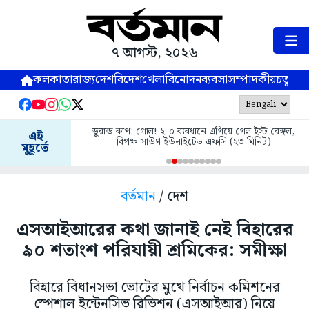
৭ আগস্ট, ২০২৬
কলকাতা
রাজ্য
দেশ
বিদেশ
খেলা
বিনোদন
ব্যবসা
সম্পাদকীয়
চতুষ্পর্ণ
ডুরান্ড কাপ: গোল! ২-০ ব্যবধানে এগিয়ে গেল ইস্ট বেঙ্গল,
এই
বিপক্ষ সাউথ ইউনাইটেড এফসি (২৩ মিনিট)
মুহূর্তে
বর্তমান
/ দেশ
এসআইআরের কথা জানাই নেই বিহারের
৯০ শতাংশ পরিযায়ী শ্রমিকের: সমীক্ষা
বিহারে বিধানসভা ভোটের মুখে নির্বাচন কমিশনের
স্পেশাল ইন্টেনসিভ রিভিশন (এসআইআর) নিয়ে