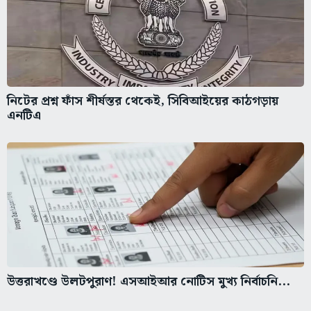
নিটের প্রশ্ন ফাঁস শীর্ষস্তর থেকেই, সিবিআইয়ের কাঠগড়ায়
এনটিএ
উত্তরাখণ্ডে উলটপুরাণ! এসআইআর নোটিস মুখ্য নির্বাচনি...