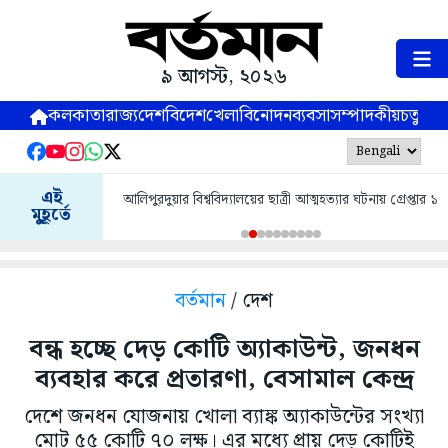
৯ আগস্ট, ২০২৬
কলকাতা
রাজ্য
দেশ
বিদেশ
খেলা
বিনোদন
ব্যবসা
সম্পাদকীয়
চতুষ্পর্ণ
এই
আলিপুরদুয়ার বিশ্ববিদ্যালয়ের ছাত্রী আত্মহত্যার ঘটনায় গ্রেপ্তার ১
মুহূর্তে
বর্তমান
/ দেশ
বন্ধ হচ্ছে দেড় কোটি অ্যাকাউন্ট, জনধন
ব্যবহার করে প্রতারণা, বেসামাল কেন্দ্র
দেশে জনধন যোজনায় খোলা ব্যাঙ্ক অ্যাকাউন্টের সংখ্যা
মোট ৫৫ কোটি ৭০ লক্ষ। এর মধ্যে প্রায় দেড় কোটিই